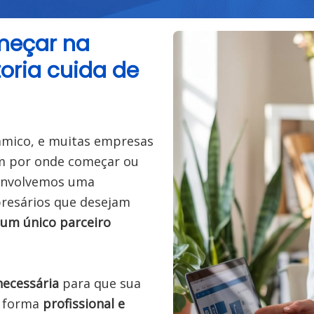
eçar na 
oria cuida de 
âmico, e muitas empresas 
m por onde começar ou 
com quem contar. Pensando nisso, desenvolvemos uma 
, voltada para empresários que desejam 
 um único parceiro 
necessária
 para que sua 
 forma 
profissional e 